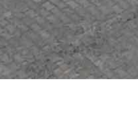
İŞ SÜRECİ
Yapımını taahhüt ettiğimiz tüm işlerde teknik ekibimiz