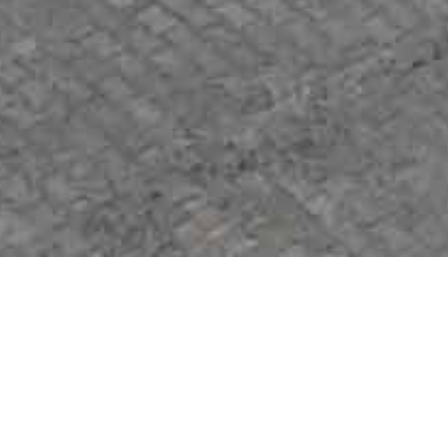
İŞ SÜRECİ
Yapımını taahhüt ettiğimiz tüm işlerde teknik ekibimiz