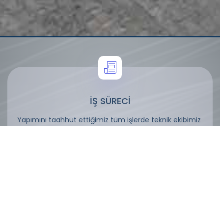
İŞ SÜRECİ
Yapımını taahhüt ettiğimiz tüm işlerde teknik ekibimiz
sözleşme anından iş bitimine kadar devam eden
süreçte gerekli tüm işlemleri kesintisiz takip etmekte,
proje bazında aşamaaşama günlük raporlar
hazırlanmaktadır.
Hazırlanan bu raporlar müşterilerimizle; yapılan
görüşmelerimizde sunulmaktadır.
İş süresi aşamaları aşağıda belirtilen düzende
işlemektedir.