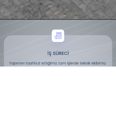
İŞ SÜRECİ
Yapımını taahhüt ettiğimiz tüm işlerde teknik ekibimiz
sözleşme anından iş bitimine kadar devam eden
süreçte gerekli tüm işlemleri kesintisiz takip etmekte,
proje bazında aşamaaşama günlük raporlar
hazırlanmaktadır.
Hazırlanan bu raporlar müşterilerimizle; yapılan
görüşmelerimizde sunulmaktadır.
İş süresi aşamaları aşağıda belirtilen düzende
işlemektedir.